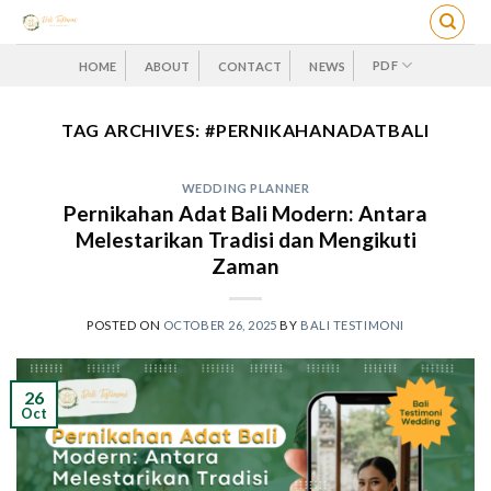
Skip
to
content
PDF
HOME
ABOUT
CONTACT
NEWS
TAG ARCHIVES:
#PERNIKAHANADATBALI
WEDDING PLANNER
Pernikahan Adat Bali Modern: Antara
Melestarikan Tradisi dan Mengikuti
Zaman
POSTED ON
OCTOBER 26, 2025
BY
BALI TESTIMONI
26
Oct