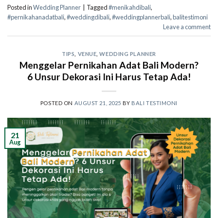
Posted in
Wedding Planner
|
Tagged
#menikahdibali
,
#pernikahanadatbali
,
#weddingdibali
,
#weddingplannerbali
,
balitestimoni
Leave a comment
TIPS
,
VENUE
,
WEDDING PLANNER
Menggelar Pernikahan Adat Bali Modern?
6 Unsur Dekorasi Ini Harus Tetap Ada!
POSTED ON
AUGUST 21, 2025
BY
BALI TESTIMONI
21
Aug