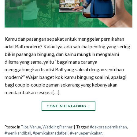
Kamu dan pasangan sepakat untuk menggelar pernikahan
adat Bali modern? Kalau iya, ada satu hal penting yang sering
bikin pasangan bingung, dan kamu mungkin mengalami
dilema yang sama, yaitu “bagaimana caranya
menggabungkan tradisi Bali yang sakral dengan sentuhan
modern?” Wajar banget kok kamu bingung soal ini, apalagi
bagi couple-couple zaman sekarang yang kebanyakan
mendambakan resepsi […]
CONTINUE READING
→
Posted in
Tips
,
Venue
,
Wedding Planner
|
Tagged
#dekorasipernikahan
,
#menikahdibali
,
#pernikahanadatbali
,
#venuepernikahan
,