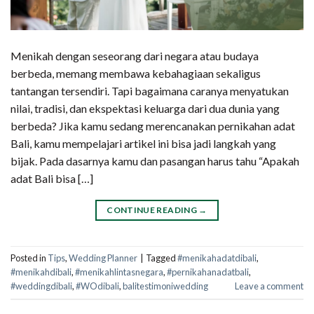
Menikah dengan seseorang dari negara atau budaya
berbeda, memang membawa kebahagiaan sekaligus
tantangan tersendiri. Tapi bagaimana caranya menyatukan
nilai, tradisi, dan ekspektasi keluarga dari dua dunia yang
berbeda? Jika kamu sedang merencanakan pernikahan adat
Bali, kamu mempelajari artikel ini bisa jadi langkah yang
bijak. Pada dasarnya kamu dan pasangan harus tahu “Apakah
adat Bali bisa […]
CONTINUE READING
→
Posted in
Tips
,
Wedding Planner
|
Tagged
#menikahadatdibali
,
#menikahdibali
,
#menikahlintasnegara
,
#pernikahanadatbali
,
#weddingdibali
,
#WOdibali
,
balitestimoniwedding
Leave a comment