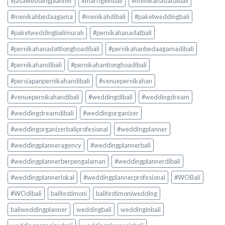
#jasaweddingplanner
#marrigeinbali
#menikahadatdibali
#menikahbedaagama
#menikahdibali
#paketweddingbali
#paketweddingbalimurah
#pernikahanadatbali
#pernikahanadattionghoadibali
#pernikahanbedaagamadibali
#pernikahandibali
#pernikahantionghoadibali
#persiapanpernikahandibali
#venuepernikahan
#venuepernikahandibali
#weddingdibali
#weddingdream
#weddingdreamdibali
#weddingorganizer
#weddingorganizerbaliprofesional
#weddingplanner
#weddingplanneragency
#weddingplannerbali
#weddingplannerberpengalaman
#weddingplannerdibali
#weddingplannerlokal
#weddingplannerprofesional
#WOBali
#WOdibali
balitestimoni
balitestimoniwedding
baliweddingplanner
weddingbali
weddinginbali