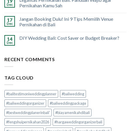
19
Dec
Pernikahan Kamu Sah
Jangan Booking Dulu! Ini 9 Tips Memilih Venue
17
Dec
Pernikahan di Bali
DIY Wedding Bali: Cost Saver or Budget Breaker?
14
Dec
RECENT COMMENTS
TAG CLOUD
#balitestimoniweddingplanner
#baliwedding
#baliweddingorganizer
#baliweddingpackage
#bestweddingplanerinbali'
#biayamenikahdibali
#fengshuipernikahan2026
#hargaweddingorganizerbali