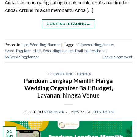
Anda tahu mana yang paling cocok untuk pernikahan impian
Anda? Artikel ini akan membantu Anda […]
CONTINUE READING
→
Posted in
Tips
,
Wedding Planner
|
Tagged
#tipeweddingplanner
,
#weddingplannerbali
,
#weddingplannerdibali
,
balitestimoni
,
baliweddingplanner
Leave a comment
TIPS
,
WEDDING PLANNER
Panduan Lengkap Memilih Harga
Wedding Organizer Bali: Budget,
Layanan, hingga Venue
POSTED ON
NOVEMBER 21, 2025
BY
BALI TESTIMONI
21
Nov