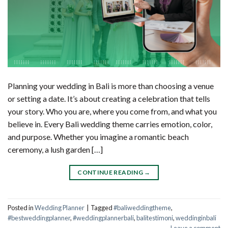
Planning your wedding in Bali is more than choosing a venue
or setting a date. It’s about creating a celebration that tells
your story. Who you are, where you come from, and what you
believe in. Every Bali wedding theme carries emotion, color,
and purpose. Whether you imagine a romantic beach
ceremony, a lush garden […]
CONTINUE READING
→
Posted in
Wedding Planner
|
Tagged
#baliweddingtheme
,
#bestweddingplanner
,
#weddingplannerbali
,
balitestimoni
,
weddinginbali
Leave a comment