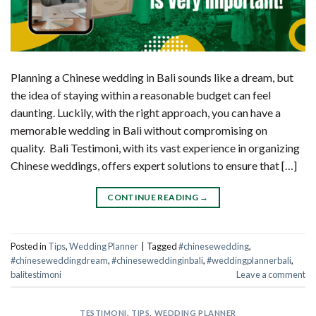
Planning a Chinese wedding in Bali sounds like a dream, but
the idea of staying within a reasonable budget can feel
daunting. Luckily, with the right approach, you can have a
memorable wedding in Bali without compromising on
quality. Bali Testimoni, with its vast experience in organizing
Chinese weddings, offers expert solutions to ensure that […]
CONTINUE READING
→
Posted in
Tips
,
Wedding Planner
|
Tagged
#chinesewedding
,
#chineseweddingdream
,
#chineseweddinginbali
,
#weddingplannerbali
,
balitestimoni
Leave a comment
TESTIMONI
,
TIPS
,
WEDDING PLANNER