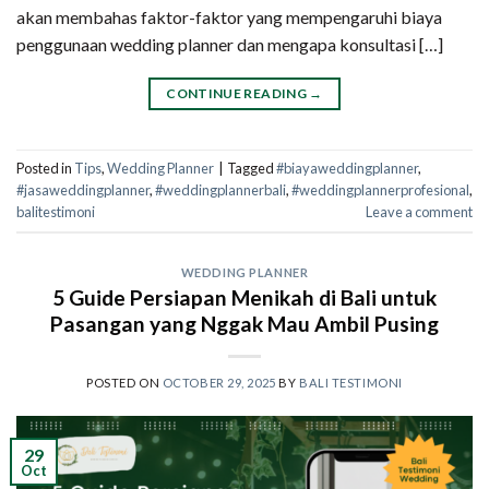
akan membahas faktor-faktor yang mempengaruhi biaya
penggunaan wedding planner dan mengapa konsultasi […]
CONTINUE READING
→
Posted in
Tips
,
Wedding Planner
|
Tagged
#biayaweddingplanner
,
#jasaweddingplanner
,
#weddingplannerbali
,
#weddingplannerprofesional
,
balitestimoni
Leave a comment
WEDDING PLANNER
5 Guide Persiapan Menikah di Bali untuk
Pasangan yang Nggak Mau Ambil Pusing
POSTED ON
OCTOBER 29, 2025
BY
BALI TESTIMONI
29
Oct