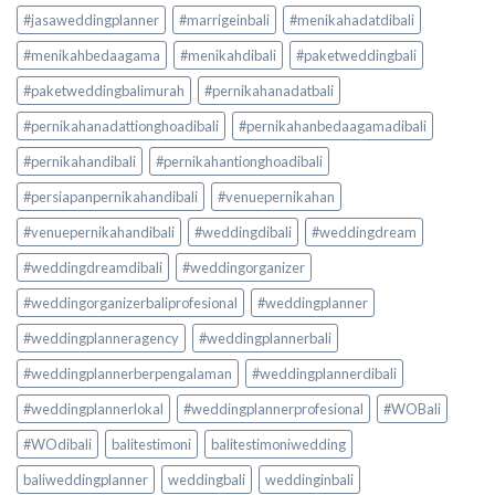
#jasaweddingplanner
#marrigeinbali
#menikahadatdibali
#menikahbedaagama
#menikahdibali
#paketweddingbali
#paketweddingbalimurah
#pernikahanadatbali
#pernikahanadattionghoadibali
#pernikahanbedaagamadibali
#pernikahandibali
#pernikahantionghoadibali
#persiapanpernikahandibali
#venuepernikahan
#venuepernikahandibali
#weddingdibali
#weddingdream
#weddingdreamdibali
#weddingorganizer
#weddingorganizerbaliprofesional
#weddingplanner
#weddingplanneragency
#weddingplannerbali
#weddingplannerberpengalaman
#weddingplannerdibali
#weddingplannerlokal
#weddingplannerprofesional
#WOBali
#WOdibali
balitestimoni
balitestimoniwedding
baliweddingplanner
weddingbali
weddinginbali