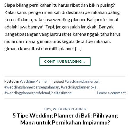
Siapa bilang pernikahan itu harus ribet dan bikin pusing?
Kalau kamu pengen menikah di destinasi pernikahan paling
keren di dunia, pake jasa wedding planner Bali profesional
adalah jawabannya! Tapi, jangan salah langkah! Banyak
banget pasangan yang justru stres karena nggak tahu harus
mulai dari mana, gimana urus segala detail pernikahan,
gimana konsultasi dan milih planner […]
CONTINUE READING
→
Posted in
Wedding Planner
|
Tagged
#weddingplannerbali
,
#weddingplannerberpengalaman
,
#weddingplannerlokal
,
#weddingplannerprofeional
,
balitestimoni
Leave a comment
TIPS
,
WEDDING PLANNER
5 Tipe Wedding Planner di Bali: Pilih yang
Mana untuk Pernikahan Impianmu?