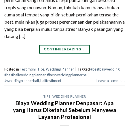
pernikahan yang romantis di tepi pantai dengan dekorasi
tropis yang menawan. Namun, tahukah kamu bahwa bukan
cuma soal tempat yang bikin sebuah pernikahan terasa the
best, melainkan juga proses perencanaan dan pelaksanaannya
yang bisa berjalan mulus tanpa stres? Banyak pasangan yang
datang […]
CONTINUE READING
→
Posted in
Testimoni
,
Tips
,
Wedding Planner
|
Tagged
#bestbaliwedding
,
#bestbaliweddingplanner
,
#bestweddingplannerbali
,
#weddingplannerbali
,
balitestimoni
Leave a comment
TIPS
,
WEDDING PLANNER
Biaya Wedding Planner Denpasar: Apa
yang Harus Diketahui Sebelum Menyewa
Layanan Profesional