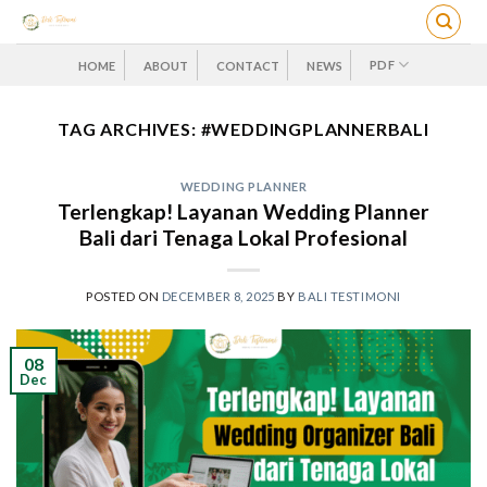
Skip
to
content
PDF
HOME
ABOUT
CONTACT
NEWS
TAG ARCHIVES:
#WEDDINGPLANNERBALI
WEDDING PLANNER
Terlengkap! Layanan Wedding Planner
Bali dari Tenaga Lokal Profesional
POSTED ON
DECEMBER 8, 2025
BY
BALI TESTIMONI
08
Dec