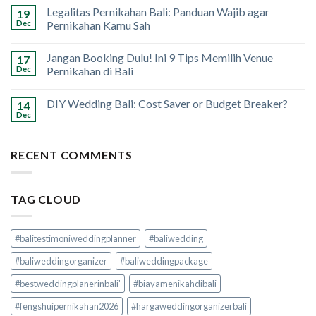
Legalitas Pernikahan Bali: Panduan Wajib agar
19
Dec
Pernikahan Kamu Sah
Jangan Booking Dulu! Ini 9 Tips Memilih Venue
17
Dec
Pernikahan di Bali
DIY Wedding Bali: Cost Saver or Budget Breaker?
14
Dec
RECENT COMMENTS
TAG CLOUD
#balitestimoniweddingplanner
#baliwedding
#baliweddingorganizer
#baliweddingpackage
#bestweddingplanerinbali'
#biayamenikahdibali
#fengshuipernikahan2026
#hargaweddingorganizerbali