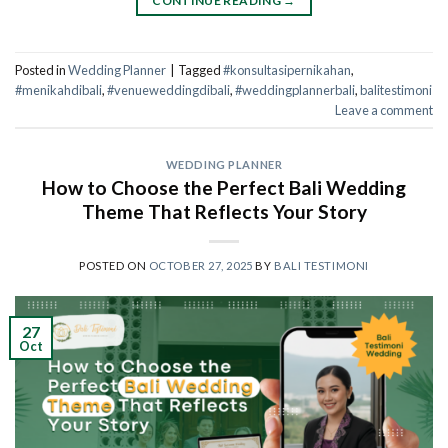
CONTINUE READING
→
Posted in
Wedding Planner
|
Tagged
#konsultasipernikahan
,
#menikahdibali
,
#venueweddingdibali
,
#weddingplannerbali
,
balitestimoni
Leave a comment
WEDDING PLANNER
How to Choose the Perfect Bali Wedding
Theme That Reflects Your Story
POSTED ON
OCTOBER 27, 2025
BY
BALI TESTIMONI
27
Oct