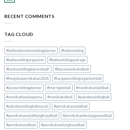
RECENT COMMENTS
TAG CLOUD
#balitestimoniweddingplanner
#baliwedding
#baliweddingorganizer
#baliweddingpackage
#bestweddingplanerinbali'
#biayamenikahdibali
#fengshuipernikahan2026
#hargaweddingorganizerbali
#jasaweddingplanner
#marrigeinbali
#menikahadatdibali
#menikahbedaagama
#menikahdibali
#paketweddingbali
#paketweddingbalimurah
#pernikahanadatbali
#pernikahanadattionghoadibali
#pernikahanbedaagamadibali
#pernikahandibali
#pernikahantionghoadibali