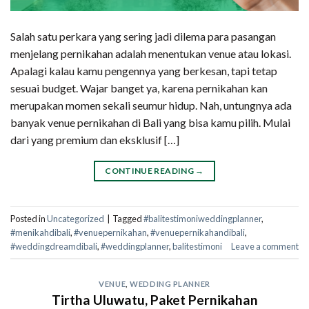
Salah satu perkara yang sering jadi dilema para pasangan
menjelang pernikahan adalah menentukan venue atau lokasi.
Apalagi kalau kamu pengennya yang berkesan, tapi tetap
sesuai budget. Wajar banget ya, karena pernikahan kan
merupakan momen sekali seumur hidup. Nah, untungnya ada
banyak venue pernikahan di Bali yang bisa kamu pilih. Mulai
dari yang premium dan eksklusif […]
CONTINUE READING
→
Posted in
Uncategorized
|
Tagged
#balitestimoniweddingplanner
,
#menikahdibali
,
#venuepernikahan
,
#venuepernikahandibali
,
#weddingdreamdibali
,
#weddingplanner
,
balitestimoni
Leave a comment
VENUE
,
WEDDING PLANNER
Tirtha Uluwatu, Paket Pernikahan