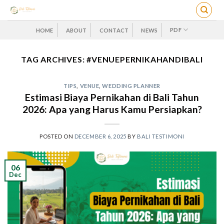
Skip
to
content
PDF
HOME
ABOUT
CONTACT
NEWS
TAG ARCHIVES:
#VENUEPERNIKAHANDIBALI
TIPS
,
VENUE
,
WEDDING PLANNER
Estimasi Biaya Pernikahan di Bali Tahun
2026: Apa yang Harus Kamu Persiapkan?
POSTED ON
DECEMBER 6, 2025
BY
BALI TESTIMONI
06
Dec