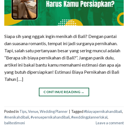
Siapa sih yang nggak ingin menikah di Bali? Dengan pantai
dan suasana romantis, tempat ini jadi surganya pernikahan.
Tapi, salah satu pertanyaan besar yang sering muncul adalah
“Berapa sih biaya pernikahan di Bali?”. Jangan panik dulu,
artikel ini bakal bantu kamu memahami estimasi dan apa aja
yang butuh dipersiapkan! Estimasi Biaya Pernikahan di Bali
Tahun […]
CONTINUE READING
→
Posted in
Tips
,
Venue
,
Wedding Planner
|
Tagged
#biayapernikahandibali
,
#menikahdibali
,
#venuepernikahandibali
,
#weddingplannerlokal
,
balitestimoni
Leave a comment