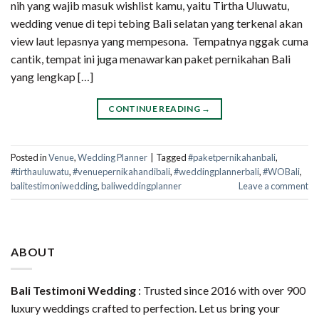
nih yang wajib masuk wishlist kamu, yaitu Tirtha Uluwatu,
wedding venue di tepi tebing Bali selatan yang terkenal akan
view laut lepasnya yang mempesona. Tempatnya nggak cuma
cantik, tempat ini juga menawarkan paket pernikahan Bali
yang lengkap […]
CONTINUE READING
→
Posted in
Venue
,
Wedding Planner
|
Tagged
#paketpernikahanbali
,
#tirthauluwatu
,
#venuepernikahandibali
,
#weddingplannerbali
,
#WOBali
,
balitestimoniwedding
,
baliweddingplanner
Leave a comment
ABOUT
Bali Testimoni Wedding
: Trusted since 2016 with over 900
luxury weddings crafted to perfection. Let us bring your