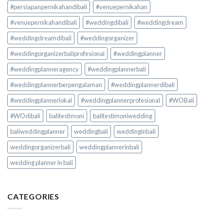
#persiapanpernikahandibali
#venuepernikahan
#venuepernikahandibali
#weddingdibali
#weddingdream
#weddingdreamdibali
#weddingorganizer
#weddingorganizerbaliprofesional
#weddingplanner
#weddingplanneragency
#weddingplannerbali
#weddingplannerberpengalaman
#weddingplannerdibali
#weddingplannerlokal
#weddingplannerprofesional
#WOBali
#WOdibali
balitestimoni
balitestimoniwedding
baliweddingplanner
weddingbali
weddinginbali
weddingorganizerbali
weddingplannerinbali
wedding planner in bali
CATEGORIES