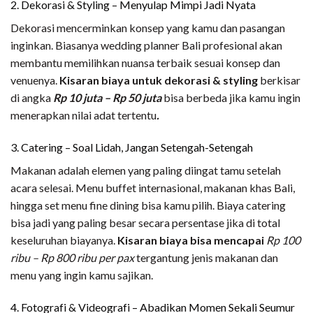
2. Dekorasi & Styling – Menyulap Mimpi Jadi Nyata
Dekorasi mencerminkan konsep yang kamu dan pasangan
inginkan. Biasanya wedding planner Bali profesional akan
membantu memilihkan nuansa terbaik sesuai konsep dan
venuenya.
Kisaran biaya untuk dekorasi & styling
berkisar
di angka
Rp 10 juta – Rp 50 juta
bisa berbeda jika kamu ingin
menerapkan nilai adat tertentu
.
3. Catering – Soal Lidah, Jangan Setengah-Setengah
Makanan adalah elemen yang paling diingat tamu setelah
acara selesai. Menu buffet internasional, makanan khas Bali,
hingga set menu fine dining bisa kamu pilih. Biaya catering
bisa jadi yang paling besar secara persentase jika di total
keseluruhan biayanya.
Kisaran biaya bisa mencapai
Rp 100
ribu – Rp 800 ribu per pax
tergantung jenis makanan dan
menu yang ingin kamu sajikan.
4. Fotografi & Videografi – Abadikan Momen Sekali Seumur