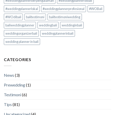
#weddingplannerberpengalaman
#weddingplannerdibali
#weddingplannerlokal
#weddingplannerprofesional
#WOBali
#WOdibali
balitestimoni
balitestimoniwedding
baliweddingplanner
weddingbali
weddinginbali
weddingorganizerbali
weddingplannerinbali
wedding planner in bali
CATEGORIES
News
(3)
Prewedding
(1)
Testimoni
(6)
Tips
(81)
Uncategorized
(4)