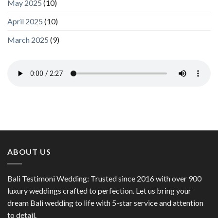
May 2025
(10)
April 2025
(10)
March 2025
(9)
ABOUT US
Bali Testimoni Wedding: Trusted since 2016 with over 900
luxury weddings crafted to perfection. Let us bring your
dream Bali wedding to life with 5-star service and attention
to detail.