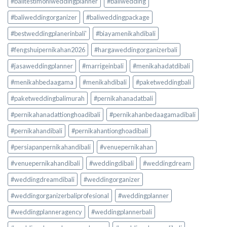
#balitestimoniweddingplanner
#baliwedding
#baliweddingorganizer
#baliweddingpackage
#bestweddingplanerinbali'
#biayamenikahdibali
#fengshuipernikahan2026
#hargaweddingorganizerbali
#jasaweddingplanner
#marrigeinbali
#menikahadatdibali
#menikahbedaagama
#menikahdibali
#paketweddingbali
#paketweddingbalimurah
#pernikahanadatbali
#pernikahanadattionghoadibali
#pernikahanbedaagamadibali
#pernikahandibali
#pernikahantionghoadibali
#persiapanpernikahandibali
#venuepernikahan
#venuepernikahandibali
#weddingdibali
#weddingdream
#weddingdreamdibali
#weddingorganizer
#weddingorganizerbaliprofesional
#weddingplanner
#weddingplanneragency
#weddingplannerbali