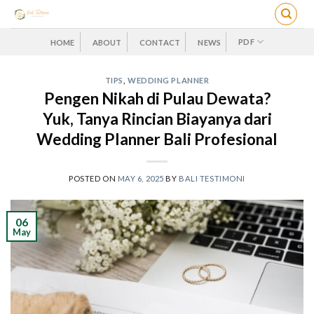
Skip
to
content
PDF
HOME
ABOUT
CONTACT
NEWS
TIPS
,
WEDDING PLANNER
Pengen Nikah di Pulau Dewata?
Yuk, Tanya Rincian Biayanya dari
Wedding Planner Bali Profesional
POSTED ON
MAY 6, 2025
BY
BALI TESTIMONI
06
May