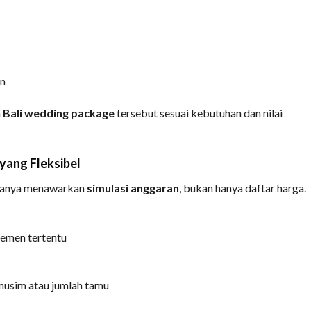
an
h
Bali wedding package
tersebut sesuai kebutuhan dan nilai
yang Fleksibel
asanya menawarkan
simulasi anggaran
, bukan hanya daftar harga.
lemen tertentu
musim atau jumlah tamu