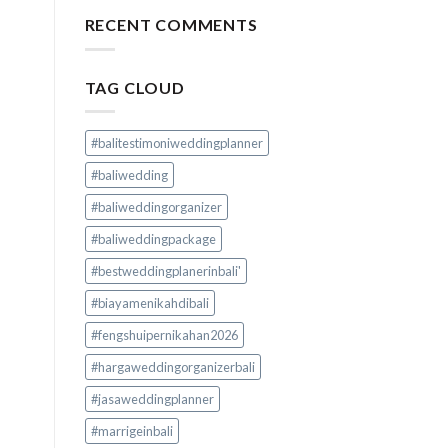
RECENT COMMENTS
TAG CLOUD
#balitestimoniweddingplanner
#baliwedding
#baliweddingorganizer
#baliweddingpackage
#bestweddingplanerinbali'
#biayamenikahdibali
#fengshuipernikahan2026
#hargaweddingorganizerbali
#jasaweddingplanner
#marrigeinbali