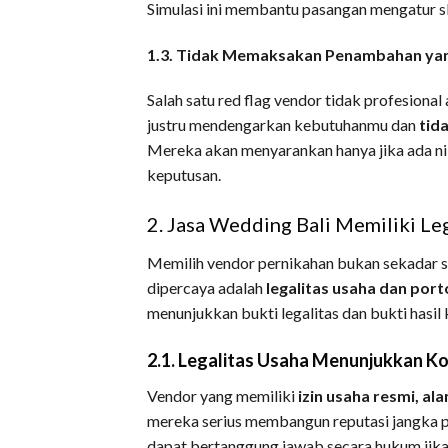
Simulasi ini membantu pasangan mengatur skal
1.3. Tidak Memaksakan Penambahan yan
Salah satu red flag vendor tidak profesional
justru mendengarkan kebutuhanmu dan
tid
Mereka akan menyarankan hanya jika ada nil
keputusan.
2. Jasa Wedding Bali Memiliki Leg
Memilih vendor pernikahan bukan sekadar soa
dipercaya adalah
legalitas usaha dan port
menunjukkan bukti legalitas dan bukti hasil
2.1. Legalitas Usaha Menunjukkan K
Vendor yang memiliki
izin usaha resmi, al
mereka serius membangun reputasi jangka p
dapat bertanggung jawab secara hukum jika t