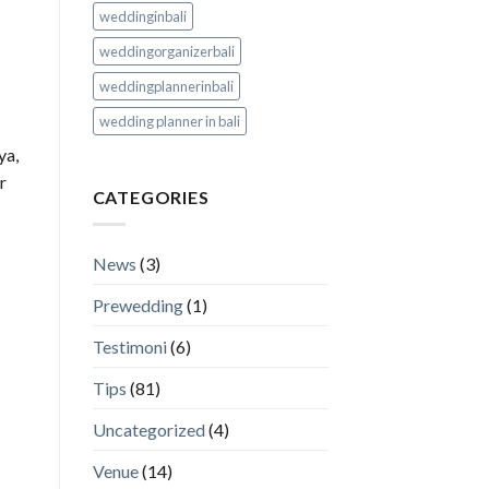
weddinginbali
weddingorganizerbali
weddingplannerinbali
wedding planner in bali
ya,
r
CATEGORIES
News
(3)
Prewedding
(1)
Testimoni
(6)
Tips
(81)
Uncategorized
(4)
Venue
(14)