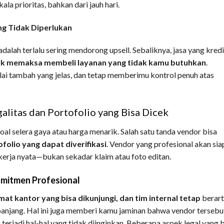
a prioritas, bahkan dari jauh hari.
g Tidak Diperlukan
 adalah terlalu sering mendorong upsell. Sebaliknya, jasa yang kred
ak memaksa membeli layanan yang tidak kamu butuhkan
.
ai tambah yang jelas, dan tetap memberimu kontrol penuh atas
alitas dan Portofolio yang Bisa Dicek
l selera gaya atau harga menarik. Salah satu tanda vendor bisa
ofolio yang dapat diverifikasi
. Vendor yang profesional akan sia
 kerja nyata—bukan sekadar klaim atau foto editan.
omitmen Profesional
amat kantor yang bisa dikunjungi, dan tim internal tetap
berart
anjang. Hal ini juga memberi kamu jaminan bahwa vendor tersebu
erjadi hal-hal yang tidak diinginkan. Beberapa aspek legal yang 