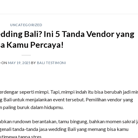
UNCATEGORIZED
dding Bali? Ini 5 Tanda Vendor yang
sa Kamu Percaya!
D ON
MAY 19, 2025
BY
BALI TESTIMONI
dengar seperti mimpi. Tapi, mimpi indah itu bisa berubah jadi m
g Bali untuk menjalankan event tersebut. Pemilihan vendor yang
n paling buruk dalam hidupmu.
abkan rundown berantakan, tamu bingung, bahkan momen sakral j
genali tanda-tanda jasa wedding Bali yang memang bisa kamu
istimewa tanpa stres.