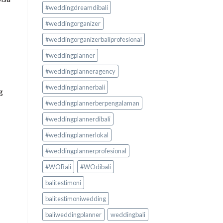
#weddingdreamdibali
#weddingorganizer
#weddingorganizerbaliprofesional
#weddingplanner
#weddingplanneragency
#weddingplannerbali
g
#weddingplannerberpengalaman
#weddingplannerdibali
#weddingplannerlokal
#weddingplannerprofesional
#WOBali
#WOdibali
balitestimoni
balitestimoniwedding
baliweddingplanner
weddingbali