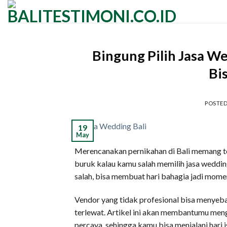
Skip
to
content
Bingung Pilih Jasa We
Bi
POSTE
19
May
Merencanakan pernikahan di Bali memang ter
buruk kalau kamu salah memilih jasa weddin
salah, bisa membuat hari bahagia jadi mome
Vendor yang tidak profesional bisa menyeb
terlewat. Artikel ini akan membantumu men
percaya, sehingga kamu bisa menjalani hari 