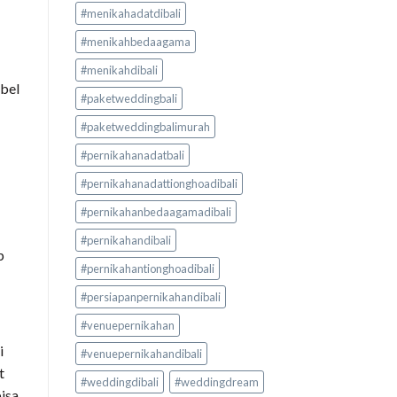
#menikahadatdibali
#menikahbedaagama
#menikahdibali
ibel
#paketweddingbali
#paketweddingbalimurah
#pernikahanadatbali
#pernikahanadattionghoadibali
#pernikahanbedaagamadibali
#pernikahandibali
p
#pernikahantionghoadibali
#persiapanpernikahandibali
#venuepernikahan
i
#venuepernikahandibali
t
#weddingdibali
#weddingdream
bisa