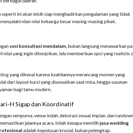
i berbagai daerah.
seperti ini akan lebih siap menghadirkan pengalaman yang tidak
 menyalahi nilai-nilai keluarga besar masing-masing pihak.
engan
sesi konsultasi mendalam
, bukan langsung menawarkan pa
nilai yang ingin ditonjolkan, lalu memberikan opsi yang realistis 
ding
yang
dikenal karena keahliannya merancang momen yang
ai dari layout kursi yang disesuaikan saat misa, hingga susunan
 nyaman bagi tamu modern.
ari-H Sigap dan Koordinatif
gan sempurna, venue indah, dekorasi sesuai impian, dan rundow
 memastikan jalannya acara. Inilah kenapa memilih
jasa wedding
rofesional
adalah keputusan krusial, bukan pelengkap.