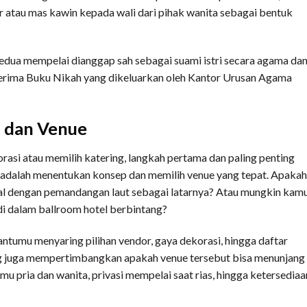
 atau mas kawin kepada wali dari pihak wanita sebagai bentuk
 kedua mempelai dianggap sah sebagai suami istri secara agama da
erima Buku Nikah yang dikeluarkan oleh Kantor Urusan Agama
p dan Venue
asi atau memilih katering, langkah pertama dan paling penting
 adalah menentukan konsep dan memilih venue yang tepat. Apakah
 dengan pemandangan laut sebagai latarnya? Atau mungkin kam
 di dalam ballroom hotel berbintang?
umu menyaring pilihan vendor, gaya dekorasi, hingga daftar
ng juga mempertimbangkan apakah venue tersebut bisa menunjang
mu pria dan wanita, privasi mempelai saat rias, hingga ketersediaa