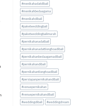
#menikahadatdibali
#menikahbedaagama
#menikahdibali
n
#paketweddingbali
#paketweddingbalimurah
#pernikahanadatbali
#pernikahanadattionghoadibali
#pernikahanbedaagamadibali
#pernikahandibali
u
#pernikahantionghoadibali
#persiapanpernikahandibali
#venuepernikahan
n
#venuepernikahandibali
#weddingdibali
#weddingdream