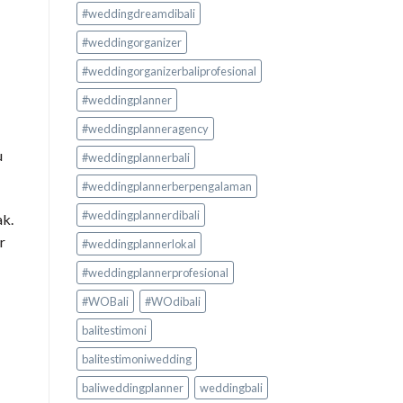
#weddingdreamdibali
#weddingorganizer
#weddingorganizerbaliprofesional
#weddingplanner
#weddingplanneragency
u
#weddingplannerbali
#weddingplannerberpengalaman
#weddingplannerdibali
ak.
r
#weddingplannerlokal
#weddingplannerprofesional
#WOBali
#WOdibali
balitestimoni
balitestimoniwedding
baliweddingplanner
weddingbali