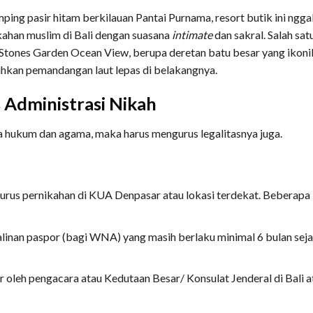
samping pasir hitam berkilauan Pantai Purnama, resort butik ini ngg
ahan muslim di Bali dengan suasana
intimate
dan sakral. Salah sat
ng Stones Garden Ocean View, berupa deretan batu besar yang ikoni
uhkan pemandangan laut lepas di belakangnya.
 Administrasi Nikah
a hukum dan agama, maka harus mengurus legalitasnya juga.
rus pernikahan di KUA Denpasar atau lokasi terdekat. Beberapa
linan paspor (bagi WNA) yang masih berlaku minimal 6 bulan sej
ir oleh pengacara atau Kedutaan Besar/ Konsulat Jenderal di Bali a