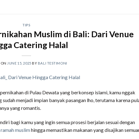
TIPS
nikahan Muslim di Bali: Dari Venue
gga Catering Halal
D ON
JUNE 15, 2025
BY
BALI TESTIMONI
pernikahan di Pulau Dewata yang berkonsep islami, kamu nggak
g sudah menjadi impian banyak pasangan lho, terutama karena pul
anya yang romantis.
endiri bagi kamu yang ingin semua prosesi berjalan sesuai dengan
 ramah muslim
hingga memastikan makanan yang disajikan semua