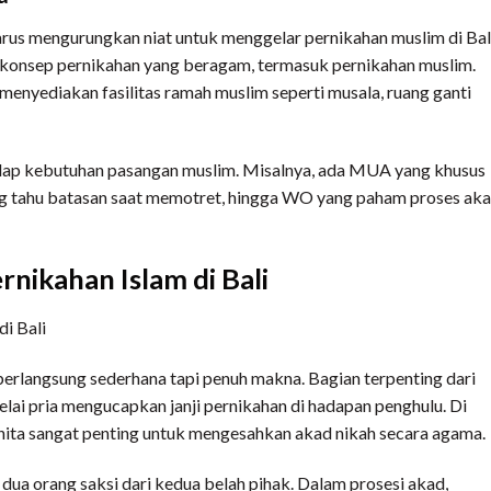
rus mengurungkan niat untuk menggelar pernikahan muslim di Bali
n konsep pernikahan yang beragam, termasuk pernikahan muslim.
i menyediakan fasilitas ramah muslim seperti musala, ruang ganti
adap kebutuhan pasangan muslim. Misalnya, ada MUA yang khusus
ang tahu batasan saat memotret, hingga WO yang paham proses ak
rnikahan Islam di Bali
berlangsung sederhana tapi penuh makna. Bagian terpenting dari
pelai pria mengucapkan janji pernikahan di hadapan penghulu. Di
nita sangat penting untuk mengesahkan akad nikah secara agama.
eh dua orang saksi dari kedua belah pihak. Dalam prosesi akad,