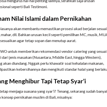
sa mengurus hal-hal penting lainnya, serahkan saja urusan
sional seperti Bali Testimoni.
am Nilai Islami dalam Pernikahan
iasanya akan membantu memastikan prosesi akad berjalan sesuai
, mahar, dll. Bahkan urusan kecil seperti pemilihan MC, musik, MU
isesuaikan agar tetap sopan dan menutup aurat.
an WO untuk memberikan rekomendasi vendor catering yang sesuai
 dari jenis masakan (Nusantara, Middle East, hingga Western),
g akan diundang. Nggak perlu khawatir soal kehalalan makanan,
pastikan kebersihannya dan mengikuti standar halal yang berlaku
ng Menghibur Tapi Tetap Syar’i
pi tetap menjaga suasana yang syar’i? Tenang, sekarang sudah banya
n konsep pernikahan muslim di Bali, misalnya: