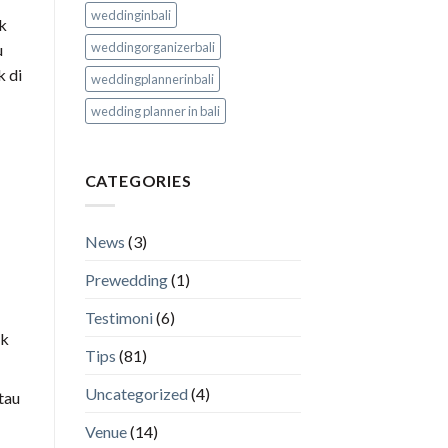
weddinginbali
ak
weddingorganizerbali
u
k di
weddingplannerinbali
wedding planner in bali
CATEGORIES
News
(3)
Prewedding
(1)
Testimoni
(6)
ak
Tips
(81)
Uncategorized
(4)
tau
Venue
(14)