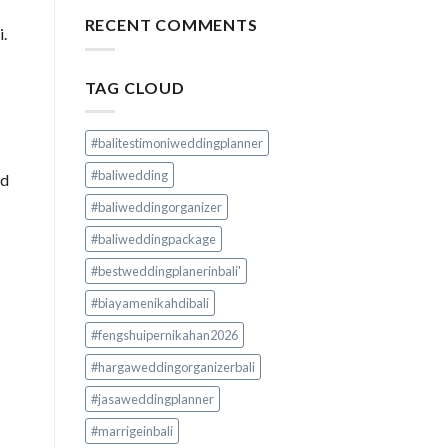
RECENT COMMENTS
.
TAG CLOUD
#balitestimoniweddingplanner
#baliwedding
ad
#baliweddingorganizer
#baliweddingpackage
#bestweddingplanerinbali'
#biayamenikahdibali
#fengshuipernikahan2026
#hargaweddingorganizerbali
#jasaweddingplanner
#marrigeinbali