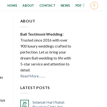
HOME
ABOUT
CONTACT
NEWS
PDF
ABOUT
Bali Testimoni Wedding
:
Trusted since 2016 with over
900 luxury weddings crafted to
perfection. Let us bring your
dream Bali wedding to life with
5-star service and attention to
detail.
Read More…….
au
LATEST POSTS
nya
Selamat Hari Natal:
25
Dec
Rayakan Cinta dan