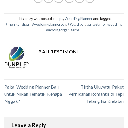
This entry was posted in
Tips
,
Wedding Planner
and tagged
#menikahdibali
,
#weddingplannerbali
,
#WOdibali
,
balitestimoniwedding
,
weddingorganizerbali
.
BALI TESTIMONI
Pakai Wedding Planner Bali
Tirtha Uluwatu, Paket
untuk Nikah Tematik, Kenapa
Pernikahan Romantis di Tepi
Nggak?
Tebing Bali Selatan
Leave a Reply