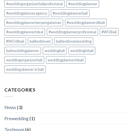
#weddingorganizerbaliprofesional
#weddingplanner
#weddingplanneragency
#weddingplannerbali
#weddingplannerberpengalaman
#weddingplannerdibali
#weddingplannerlokal
#weddingplannerprofesional
#WOBali
#WOdibali
balitestimoni
balitestimoniwedding
baliweddingplanner
weddingbali
weddinginbali
weddingorganizerbali
weddingplannerinbali
wedding planner in bali
CATEGORIES
News
(3)
Prewedding
(1)
Testimoni
(6)