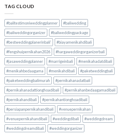
TAG CLOUD
#balitestimoniweddingplanner
#baliwedding
#baliweddingorganizer
#baliweddingpackage
#bestweddingplanerinbali'
#biayamenikahdibali
#fengshuipernikahan2026
#hargaweddingorganizerbali
#jasaweddingplanner
#marrigeinbali
#menikahadatdibali
#menikahbedaagama
#menikahdibali
#paketweddingbali
#paketweddingbalimurah
#pernikahanadatbali
#pernikahanadattionghoadibali
#pernikahanbedaagamadibali
#pernikahandibali
#pernikahantionghoadibali
#persiapanpernikahandibali
#venuepernikahan
#venuepernikahandibali
#weddingdibali
#weddingdream
#weddingdreamdibali
#weddingorganizer