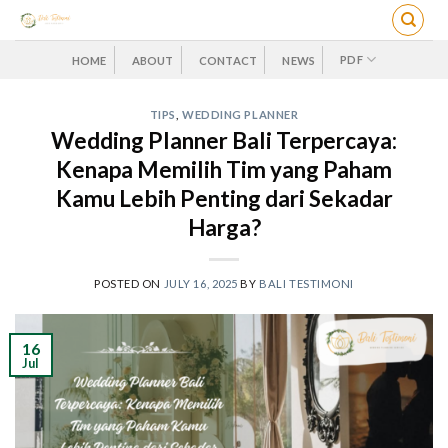
Skip
to
content
PDF
HOME
ABOUT
CONTACT
NEWS
TIPS
,
WEDDING PLANNER
Wedding Planner Bali Terpercaya:
Kenapa Memilih Tim yang Paham
Kamu Lebih Penting dari Sekadar
Harga?
POSTED ON
JULY 16, 2025
BY
BALI TESTIMONI
16
Jul