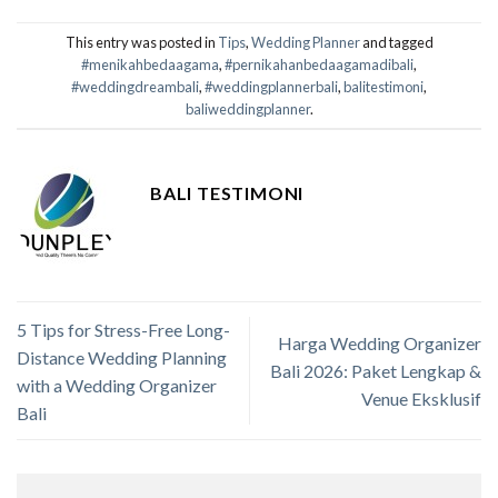
This entry was posted in
Tips
,
Wedding Planner
and tagged
#menikahbedaagama
,
#pernikahanbedaagamadibali
,
#weddingdreambali
,
#weddingplannerbali
,
balitestimoni
,
baliweddingplanner
.
BALI TESTIMONI
5 Tips for Stress-Free Long-
Harga Wedding Organizer
Distance Wedding Planning
Bali 2026: Paket Lengkap &
with a Wedding Organizer
Venue Eksklusif
Bali