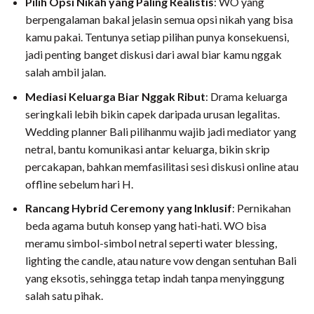
Pilih Opsi Nikah yang Paling Realistis
: WO yang
berpengalaman bakal jelasin semua opsi nikah yang bisa
kamu pakai. Tentunya setiap pilihan punya konsekuensi,
jadi penting banget diskusi dari awal biar kamu nggak
salah ambil jalan.
Mediasi Keluarga Biar Nggak Ribut
: Drama keluarga
seringkali lebih bikin capek daripada urusan legalitas.
Wedding planner Bali pilihanmu wajib jadi mediator yang
netral, bantu komunikasi antar keluarga, bikin skrip
percakapan, bahkan memfasilitasi sesi diskusi online atau
offline sebelum hari H.
Rancang Hybrid Ceremony yang Inklusif
: Pernikahan
beda agama butuh konsep yang hati-hati. WO bisa
meramu simbol-simbol netral seperti water blessing,
lighting the candle, atau nature vow dengan sentuhan Bali
yang eksotis, sehingga tetap indah tanpa menyinggung
salah satu pihak.