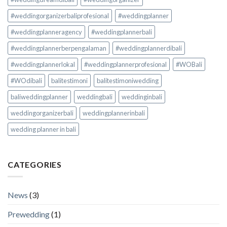
#weddingorganizerbaliprofesional
#weddingplanner
#weddingplanneragency
#weddingplannerbali
#weddingplannerberpengalaman
#weddingplannerdibali
#weddingplannerlokal
#weddingplannerprofesional
#WOBali
#WOdibali
balitestimoni
balitestimoniwedding
baliweddingplanner
weddingbali
weddinginbali
weddingorganizerbali
weddingplannerinbali
wedding planner in bali
CATEGORIES
News
(3)
Prewedding
(1)