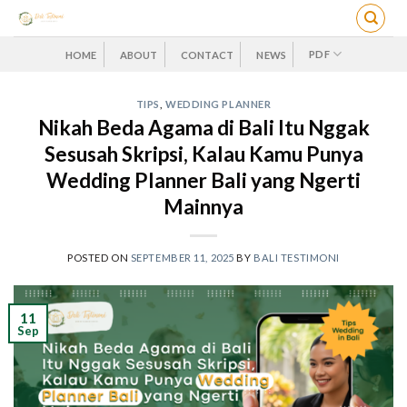
Skip
to
content
PDF
HOME
ABOUT
CONTACT
NEWS
TIPS
,
WEDDING PLANNER
Nikah Beda Agama di Bali Itu Nggak
Sesusah Skripsi, Kalau Kamu Punya
Wedding Planner Bali yang Ngerti
Mainnya
POSTED ON
SEPTEMBER 11, 2025
BY
BALI TESTIMONI
11
Sep