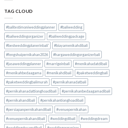
TAG CLOUD
#balitestimoniweddingplanner
#baliwedding
#baliweddingorganizer
#baliweddingpackage
#bestweddingplanerinbali'
#biayamenikahdibali
#fengshuipernikahan2026
#hargaweddingorganizerbali
#jasaweddingplanner
#marrigeinbali
#menikahadatdibali
#menikahbedaagama
#menikahdibali
#paketweddingbali
#paketweddingbalimurah
#pernikahanadatbali
#pernikahanadattionghoadibali
#pernikahanbedaagamadibali
#pernikahandibali
#pernikahantionghoadibali
#persiapanpernikahandibali
#venuepernikahan
#venuepernikahandibali
#weddingdibali
#weddingdream
#weddingdreamdibali
#weddingorganizer