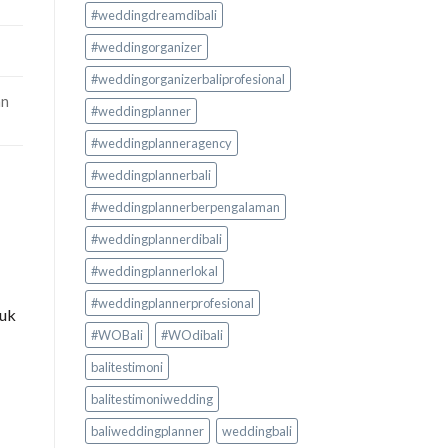
#weddingdreamdibali
#weddingorganizer
#weddingorganizerbaliprofesional
an
#weddingplanner
#weddingplanneragency
#weddingplannerbali
#weddingplannerberpengalaman
#weddingplannerdibali
#weddingplannerlokal
#weddingplannerprofesional
tuk
#WOBali
#WOdibali
balitestimoni
balitestimoniwedding
baliweddingplanner
weddingbali