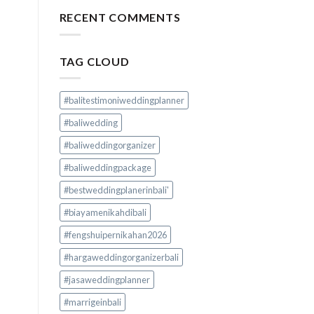
RECENT COMMENTS
TAG CLOUD
#balitestimoniweddingplanner
#baliwedding
#baliweddingorganizer
#baliweddingpackage
#bestweddingplanerinbali'
#biayamenikahdibali
#fengshuipernikahan2026
#hargaweddingorganizerbali
#jasaweddingplanner
#marrigeinbali