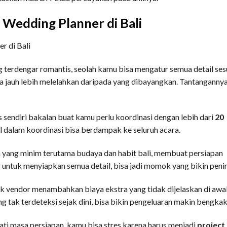
Wedding Planner di Bali
 terdengar romantis, seolah kamu bisa mengatur semua detail ses
sa jauh lebih melelahkan daripada yang dibayangkan. Tantanganny
 sendiri bakalan buat kamu perlu koordinasi dengan lebih dari
20
il dalam koordinasi bisa berdampak ke seluruh acara.
yang minim terutama budaya dan habit bali, membuat persiapan
n
untuk menyiapkan semua detail, bisa jadi momok yang bikin peni
 vendor menambahkan biaya ekstra yang tidak dijelaskan di awal
g tak terdeteksi sejak dini, bisa bikin pengeluaran makin bengka
ati masa persiapan, kamu bisa stres karena harus menjadi
project