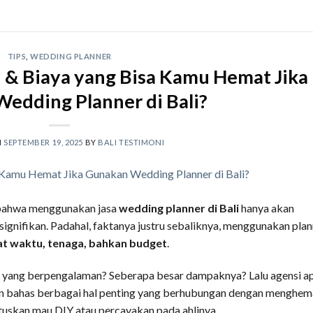
TIPS
,
WEDDING PLANNER
& Biaya yang Bisa Kamu Hemat Jika
edding Planner di Bali?
N
SEPTEMBER 19, 2025
BY
BALI TESTIMONI
 bahwa menggunakan jasa
wedding planner di Bali
hanya akan
gnifikan. Padahal, faktanya justru sebaliknya, menggunakan plan
 waktu, tenaga, bahkan budget
.
al yang berpengalaman? Seberapa besar dampaknya? Lalu agensi a
 akan bahas berbagai hal penting yang berhubungan dengan menghem
utuskan mau DIY atau percayakan pada ahlinya.