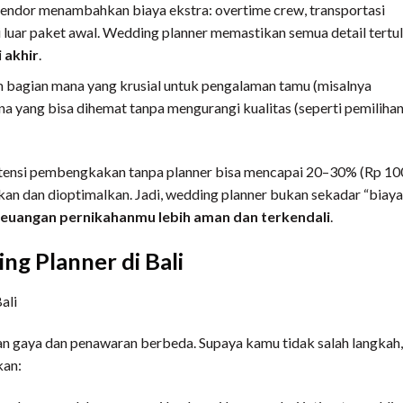
vendor menambahkan biaya ekstra: overtime crew, transportasi
 luar paket awal. Wedding planner memastikan semua detail tertul
 akhir
.
m bagian mana yang krusial untuk pengalaman tamu (misalnya
na yang bisa dihemat tanpa mengurangi kualitas (seperti pemiliha
otensi pembengkakan tanpa planner bisa mencapai 20–30% (Rp 10
tekan dan dioptimalkan. Jadi, wedding planner bukan sekadar “biaya
euangan pernikahanmu lebih aman dan terkendali
.
g Planner di Bali
an gaya dan penawaran berbeda. Supaya kamu tidak salah langkah,
kan: