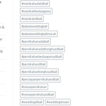
n
#menikahadatdibali
#menikahbedaagama
#menikahdibali
#paketweddingbali
m &
#paketweddingbalimurah
or
#pernikahanadatbali
#pernikahanadattionghoadibali
 &
#pernikahanbedaagamadibali
#pernikahandibali
#pernikahantionghoadibali
#persiapanpernikahandibali
#venuepernikahan
#venuepernikahandibali
#weddingdibali
#weddingdream