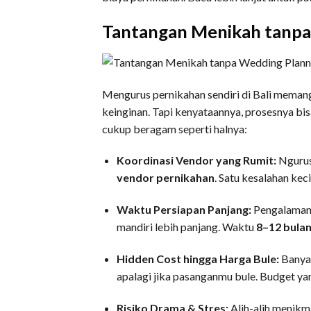
Tantangan Menikah tanpa 
Mengurus pernikahan sendiri di Bali memang
keinginan. Tapi kenyataannya, prosesnya bi
cukup beragam seperti halnya:
Koordinasi Vendor yang Rumit:
Ngurus
vendor pernikahan
. Satu kesalahan kec
Waktu Persiapan Panjang:
Pengalaman 
mandiri lebih panjang. Waktu
8–12 bula
Hidden Cost hingga Harga Bule:
Banyak
apalagi jika pasanganmu bule. Budget yan
Risiko Drama & Stres:
Alih-alih menikm