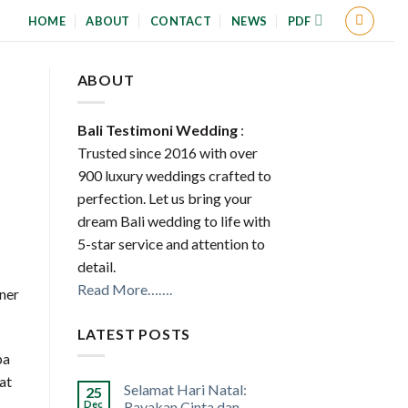
HOME
ABOUT
CONTACT
NEWS
PDF
ABOUT
Bali Testimoni Wedding
:
Trusted since 2016 with over
900 luxury weddings crafted to
perfection. Let us bring your
dream Bali wedding to life with
5-star service and attention to
detail.
Read More…….
ner
LATEST POSTS
pa
at
Selamat Hari Natal:
25
Dec
Rayakan Cinta dan