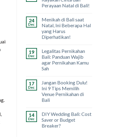
Perayaan Natal di Bali!
Menikah di Bali saat
24
Dec
Natal, Ini Beberapa Hal
yang Harus
Diperhatikan!
uai
a
Legalitas Pernikahan
19
Dec
Bali: Panduan Wajib
agar Pernikahan Kamu
Sah
Jangan Booking Dulu!
17
Dec
Ini 9 Tips Memilih
Venue Pernikahan di
Bali
ng.
,
DIY Wedding Bali: Cost
14
Dec
Saver or Budget
k
Breaker?