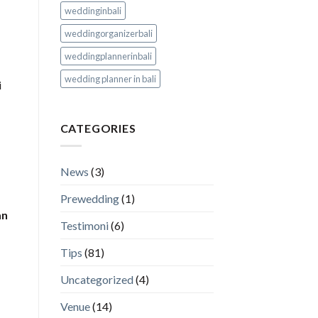
weddinginbali
weddingorganizerbali
weddingplannerinbali
wedding planner in bali
i
CATEGORIES
News
(3)
Prewedding
(1)
an
Testimoni
(6)
Tips
(81)
Uncategorized
(4)
Venue
(14)