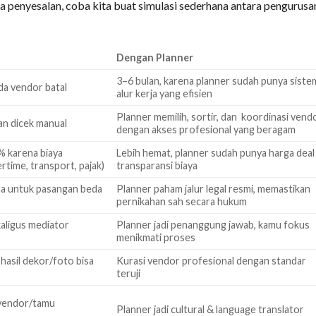
a penyesalan, coba kita buat simulasi sederhana antara pengurusa
Dengan Planner
3–6 bulan, karena planner sudah punya siste
ada vendor batal
alur kerja yang efisien
Planner memilih, sortir, dan koordinasi vend
an dicek manual
dengan akses profesional yang beragam
 karena biaya
Lebih hemat, planner sudah punya harga deal
rtime, transport, pajak)
transparansi biaya
ma untuk pasangan beda
Planner paham jalur legal resmi, memastikan
pernikahan sah secara hukum
aligus mediator
Planner jadi penanggung jawab, kamu fokus
menikmati proses
 hasil dekor/foto bisa
Kurasi vendor profesional dengan standar
teruji
 vendor/tamu
Planner jadi cultural & language translator