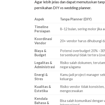
Agar lebih jelas dan dapat memutuskan tanp
pernikahan DIY vs wedding planner.
Aspek
Tanpa Planner (DIY)
Timeline
8–12 bulan, sering molor jika 
Persiapan
Koordinasi
20+ vendor harus dihubungi d
Vendor
Biaya &
Potensi overbudget 20% –30%
Budget
tersembunyi tidak tertera (ove
Legalitas &
Risiko salah dokumen, teruta
Administrasi
negara/agama
Energi &
Kamu jadi project manager sek
Stres
keluarga
Kualitas &
Risiko vendor tidak konsisten,
Estetika
mengecewakan
Kendala
Bisa salah komunikasi dengan
Bahasa &
internasional