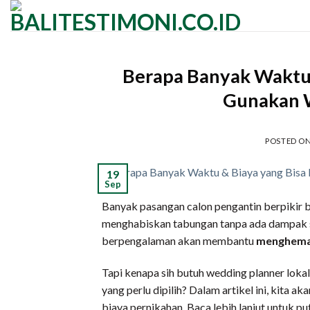
Skip
to
content
Berapa Banyak Waktu 
Gunakan W
POSTED O
19
Sep
Banyak pasangan calon pengantin berpikir
menghabiskan tabungan tanpa ada dampak si
berpengalaman akan membantu
menghemat
Tapi kenapa sih butuh wedding planner lok
yang perlu dipilih? Dalam artikel ini, kita
biaya pernikahan. Baca lebih lanjut untuk p