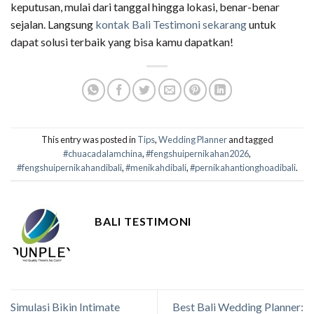
keputusan, mulai dari tanggal hingga lokasi, benar-benar
sejalan. Langsung
kontak Bali Testimoni sekarang
untuk
dapat solusi terbaik yang bisa kamu dapatkan!
This entry was posted in
Tips
,
Wedding Planner
and tagged
#chuacadalamchina
,
#fengshuipernikahan2026
,
#fengshuipernikahandibali
,
#menikahdibali
,
#pernikahantionghoadibali
.
BALI TESTIMONI
Simulasi Bikin Intimate
Best Bali Wedding Planner: