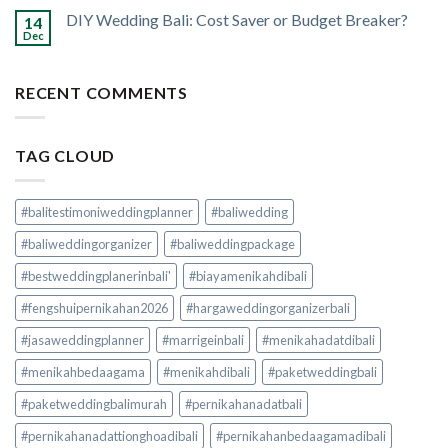
DIY Wedding Bali: Cost Saver or Budget Breaker?
14
Dec
RECENT COMMENTS
TAG CLOUD
#balitestimoniweddingplanner
#baliwedding
#baliweddingorganizer
#baliweddingpackage
#bestweddingplanerinbali'
#biayamenikahdibali
#fengshuipernikahan2026
#hargaweddingorganizerbali
#jasaweddingplanner
#marrigeinbali
#menikahadatdibali
#menikahbedaagama
#menikahdibali
#paketweddingbali
#paketweddingbalimurah
#pernikahanadatbali
#pernikahanadattionghoadibali
#pernikahanbedaagamadibali