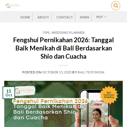
Skip
to
content
PDF
HOME
ABOUT
CONTACT
NEWS
TIPS
,
WEDDING PLANNER
Fengshui Pernikahan 2026: Tanggal
Baik Menikah di Bali Berdasarkan
Shio dan Cuacha
POSTED ON
OCTOBER 15, 2025
BY
BALI TESTIMONI
15
Oct