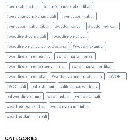
#pernikahandibali
#pernikahantionghoadibali
#persiapanpernikahandibali
#venuepernikahan
#venuepernikahandibali
#weddingdibali
#weddingdream
#weddingdreamdibali
#weddingorganizer
#weddingorganizerbaliprofesional
#weddingplanner
#weddingplanneragency
#weddingplannerbali
#weddingplannerberpengalaman
#weddingplannerdibali
#weddingplannerlokal
#weddingplannerprofesional
#WOBali
#WOdibali
balitestimoni
balitestimoniwedding
baliweddingplanner
weddingbali
weddinginbali
weddingorganizerbali
weddingplannerinbali
wedding planner in bali
CATEGORIES