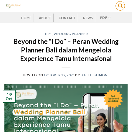
Skip
to
content
PDF
HOME
ABOUT
CONTACT
NEWS
TIPS
,
WEDDING PLANNER
Beyond the “I Do” – Peran Wedding
Planner Bali dalam Mengelola
Experience Tamu Internasional
POSTED ON
OCTOBER 19, 2025
BY
BALI TESTIMONI
19
Oct