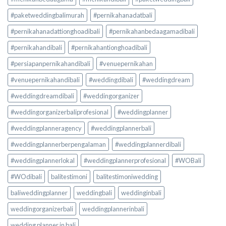
#paketweddingbalimurah
#pernikahanadatbali
#pernikahanadattionghoadibali
#pernikahanbedaagamadibali
#pernikahandibali
#pernikahantionghoadibali
#persiapanpernikahandibali
#venuepernikahan
#venuepernikahandibali
#weddingdibali
#weddingdream
#weddingdreamdibali
#weddingorganizer
#weddingorganizerbaliprofesional
#weddingplanner
#weddingplanneragency
#weddingplannerbali
#weddingplannerberpengalaman
#weddingplannerdibali
#weddingplannerlokal
#weddingplannerprofesional
#WOBali
#WOdibali
balitestimoni
balitestimoniwedding
baliweddingplanner
weddingbali
weddinginbali
weddingorganizerbali
weddingplannerinbali
wedding planner in bali