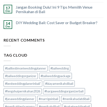
Jangan Booking Dulu! Ini 9 Tips Memilih Venue
17
Dec
Pernikahan di Bali
DIY Wedding Bali: Cost Saver or Budget Breaker?
14
Dec
RECENT COMMENTS
TAG CLOUD
#balitestimoniweddingplanner
#baliwedding
#baliweddingorganizer
#baliweddingpackage
#bestweddingplanerinbali'
#biayamenikahdibali
#fengshuipernikahan2026
#hargaweddingorganizerbali
#jasaweddingplanner
#marrigeinbali
#menikahadatdibali
#menikahbedaagama
#menikahdibali
#paketweddingbali