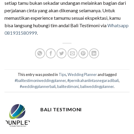
setiap tamu bukan sekadar undangan melainkan bagian dari
perjalanan cinta yang akan dikenang selamanya. Untuk
memastikan experience tamumu sesuai ekspektasi, kamu
bisa langsung hubungi tim andal Bali Testimoni via
Whatsapp
081931580999
.
This entry was posted in
Tips
,
Wedding Planner
and tagged
#balitestimoniweddingplanner
,
#pernikahanlintasnegaradibali
,
#weddingplannerbali
,
balitestimoni
,
baliweddingplanner
.
BALI TESTIMONI