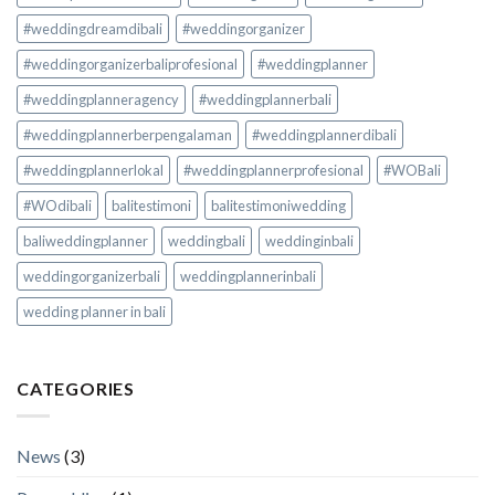
#weddingdreamdibali
#weddingorganizer
#weddingorganizerbaliprofesional
#weddingplanner
#weddingplanneragency
#weddingplannerbali
#weddingplannerberpengalaman
#weddingplannerdibali
#weddingplannerlokal
#weddingplannerprofesional
#WOBali
#WOdibali
balitestimoni
balitestimoniwedding
baliweddingplanner
weddingbali
weddinginbali
weddingorganizerbali
weddingplannerinbali
wedding planner in bali
CATEGORIES
News
(3)