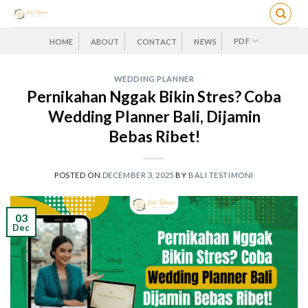
Skip
to
content
PDF
HOME
ABOUT
CONTACT
NEWS
WEDDING PLANNER
Pernikahan Nggak Bikin Stres? Coba
Wedding Planner Bali, Dijamin
Bebas Ribet!
POSTED ON
DECEMBER 3, 2025
BY
BALI TESTIMONI
03
Dec