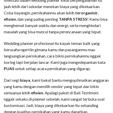
Investasi dalam wedding planner lokal berpengalaman itu
jauh lebih dari sekedar menekan biaya yang dikeluarkan.
Coba bayangin, pernikahanmu akan lebih
terorganisir
,
efisien
, dan yang paling penting
TANPA STRESS
! Kamu bisa
menghemat banyak waktu dan energi, serta menghindari
masalah yang bisa muncul tanpa perencanaan yang tepat.
Wedding planner profesional itu kayak teman baik yang
berusaha ngertiin gimana kamu dan pasanganmu mau
langsungkan pernikahan, cara bikin pernikahanmu nggak
boring tapi berjalan lancar. Kami juga mengedepankan kata
PUAS
untuk setiap acara pernikahan yang digarap.
Dari segi
biaya
, kami bakal bantu mengoptimalkan anggaran
yang kamu dengan memilih vendor yang tepat dan bikin
semuanya lebih
efisien
. Apalagi paket di Bali Testimoni
nggak sekaku di planner sebelah, kami sangat terbuka soal
kustomisasi. Jadi, biaya yang dikeluarkan itu sebanding
dengan kualitas pernikahan yang kamu dapatkan.