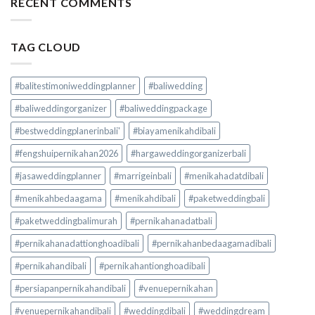
RECENT COMMENTS
TAG CLOUD
#balitestimoniweddingplanner
#baliwedding
#baliweddingorganizer
#baliweddingpackage
#bestweddingplanerinbali'
#biayamenikahdibali
#fengshuipernikahan2026
#hargaweddingorganizerbali
#jasaweddingplanner
#marrigeinbali
#menikahadatdibali
#menikahbedaagama
#menikahdibali
#paketweddingbali
#paketweddingbalimurah
#pernikahanadatbali
#pernikahanadattionghoadibali
#pernikahanbedaagamadibali
#pernikahandibali
#pernikahantionghoadibali
#persiapanpernikahandibali
#venuepernikahan
#venuepernikahandibali
#weddingdibali
#weddingdream