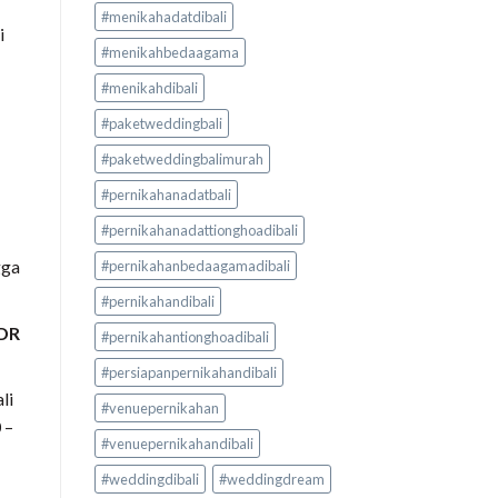
#menikahadatdibali
i
#menikahbedaagama
#menikahdibali
#paketweddingbali
#paketweddingbalimurah
#pernikahanadatbali
#pernikahanadattionghoadibali
gga
#pernikahanbedaagamadibali
#pernikahandibali
IDR
#pernikahantionghoadibali
#persiapanpernikahandibali
li
#venuepernikahan
0
–
#venuepernikahandibali
#weddingdibali
#weddingdream