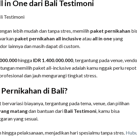
l in One dari Bali Testimoni
engan lebih mudah dan tanpa stres, memilih
paket pernikahan
bi
awarkan
paket pernikahan all inclusive
atau
all in one
yang
dor lainnya dan masih dapat di custom.
.000.000
hingga
IDR 1.400.000.000
, tergantung pada venue, vend
ungan memilih paket all-inclusive adalah kamu nggak perlu repot
 profesional dan jauh mengurangi tingkat stress.
 Pernikahan di Bali?
bervariasi biayanya, tergantung pada tema, venue, dan pilihan
yang matang
dan bantuan dari
Bali Testimoni
, kamu bisa
garan yang sesuai.
hingga pelaksanaan, menjadikan hari spesialmu tanpa stres.
Hubu