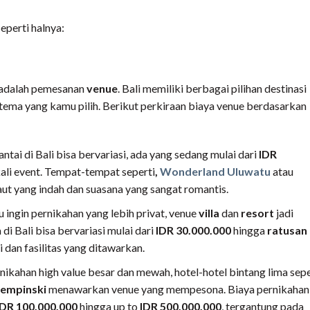
eperti halnya:
n adalah pemesanan
venue
. Bali memiliki berbagai pilihan destinasi
tema yang kamu pilih. Berikut perkiraan biaya venue berdasarkan
antai di Bali bisa bervariasi, ada yang sedang mulai dari
IDR
kali event. Tempat-tempat seperti
,
Wonderland Uluwatu
atau
 yang indah dan suasana yang sangat romantis.
 ingin pernikahan yang lebih privat, venue
villa
dan
resort
jadi
 di Bali bisa bervariasi mulai dari
IDR 30.000.000
hingga
ratusan
i dan fasilitas yang ditawarkan.
nikahan high value besar dan mewah, hotel-hotel bintang lima sepe
empinski
menawarkan venue yang mempesona. Biaya pernikahan 
IDR 100.000.000
hingga up to
IDR 500.000.000
, tergantung pada