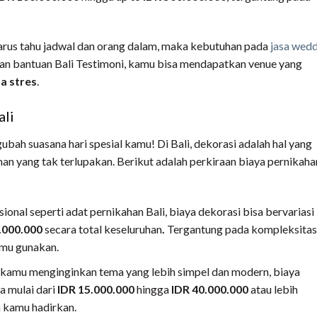
harus tahu jadwal dan orang dalam, maka kebutuhan pada
jasa wed
an bantuan Bali Testimoni, kamu bisa mendapatkan venue yang
a stres
.
ali
ah suasana hari spesial kamu! Di Bali, dekorasi adalah hal yang
n yang tak terlupakan. Berikut adalah perkiraan biaya pernikaha
ional seperti adat pernikahan Bali, biaya dekorasi bisa bervariasi
.000.000
secara total keseluruhan
.
Tergantung pada kompleksitas
amu gunakan.
 kamu menginginkan tema yang lebih simpel dan modern, biaya
a mulai dari
IDR 15.000.000
hingga
IDR 40.000.000
atau lebih
n kamu hadirkan.