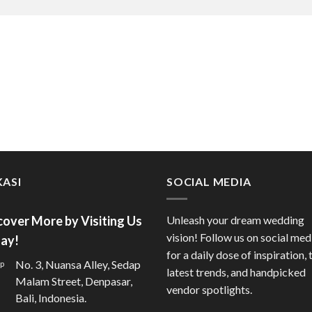
ASI
SOCIAL MEDIA
cover More by Visiting Us
Unleash your dream wedding
vision! Follow us on social med
ay!
for a daily dose of inspiration, 
No. 3, Nuansa Alley, Sedap
latest trends, and handpicked
Malam Street, Denpasar,
vendor spotlights.
Bali, Indonesia.