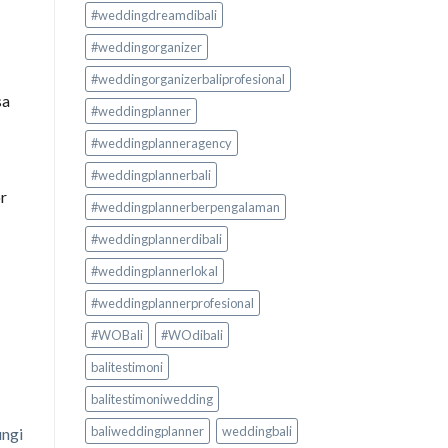
#weddingdreamdibali
#weddingorganizer
#weddingorganizerbaliprofesional
sa
#weddingplanner
#weddingplanneragency
#weddingplannerbali
or
#weddingplannerberpengalaman
#weddingplannerdibali
#weddingplannerlokal
#weddingplannerprofesional
#WOBali
#WOdibali
balitestimoni
balitestimoniwedding
baliweddingplanner
weddingbali
ngi