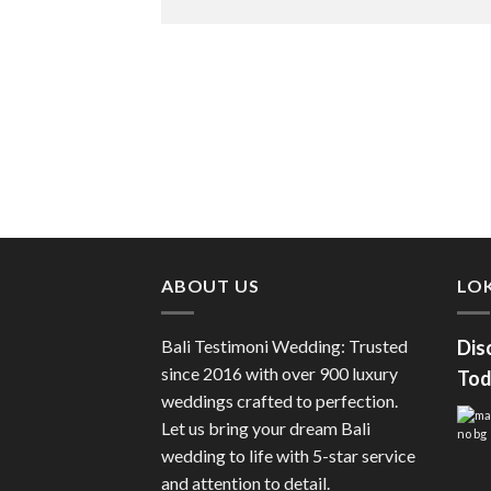
ABOUT US
LOK
Bali Testimoni Wedding: Trusted
Dis
since 2016 with over 900 luxury
Tod
weddings crafted to perfection.
Let us bring your dream Bali
wedding to life with 5-star service
and attention to detail.