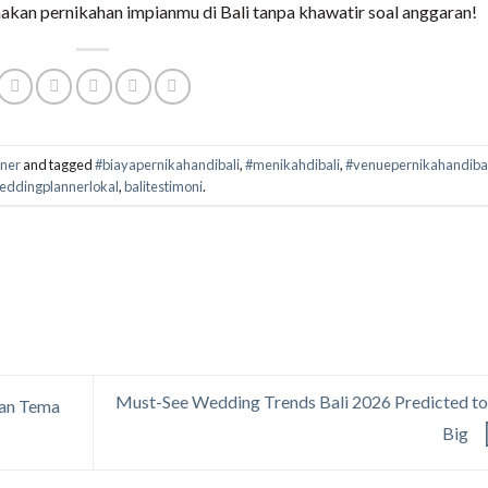
kan pernikahan impianmu di Bali tanpa khawatir soal anggaran!
ner
and tagged
#biayapernikahandibali
,
#menikahdibali
,
#venuepernikahandiba
eddingplannerlokal
,
balitestimoni
.
Must-See Wedding Trends Bali 2026 Predicted t
kan Tema
Big