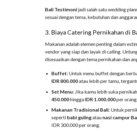
Bali Testimoni
jadi salah satu wedding pla
sesuai dengan tema, kebutuhan dan anggar
3. Biaya Catering Pernikahan di B
Makanan adalah elemen penting dalam estim
vendor yang siap dan layak di calling. Untun
disesuaikan dengan tema pernikahan dan an
Buffet:
Untuk menu buffet dengan berbag
IDR 800.000
atau lebih per tamu, tergan
Set Menu
: Jika kamu lebih suka pernikah
450.000
hingga
IDR 1.000.000
per orang
Makanan Tradisional Bali
: Untuk perni
seperti
babi guling
atau
nasi campur Ba
IDR 300.000 per orang.