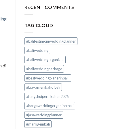
RECENT COMMENTS
ding
TAG CLOUD
#balitestimoniweddingplanner
#baliwedding
#baliweddingorganizer
n di
#baliweddingpackage
#bestweddingplanerinbali'
#biayamenikahdibali
#fengshuipernikahan2026
#hargaweddingorganizerbali
#jasaweddingplanner
#marrigeinbali