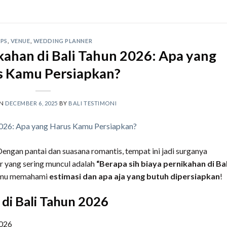
IPS
,
VENUE
,
WEDDING PLANNER
kahan di Bali Tahun 2026: Apa yang
s Kamu Persiapkan?
ON
DECEMBER 6, 2025
BY
BALI TESTIMONI
Dengan pantai dan suasana romantis, tempat ini jadi surganya
ar yang sering muncul adalah
“Berapa sih biaya pernikahan di Bal
 kamu memahami
estimasi dan apa aja yang butuh dipersiapkan
!
 di Bali Tahun 2026