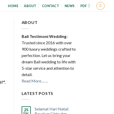
HOME
ABOUT
CONTACT
NEWS
PDF
ABOUT
Bali Testimoni Wedding
:
Trusted since 2016 with over
900 luxury weddings crafted to
perfection. Let us bring your
dream Bali wedding to life with
5-star service and attention to
detail.
Read More…….
i?”.
LATEST POSTS
Selamat Hari Natal:
25
Dec
Rayakan Cinta dan