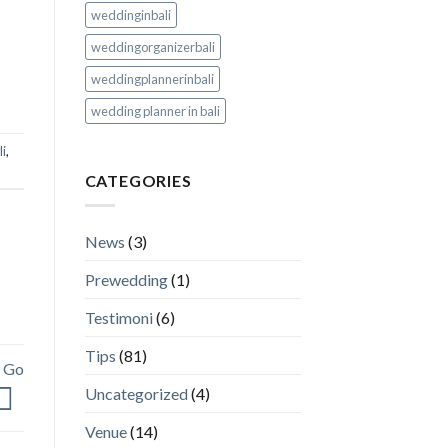
weddinginbali
weddingorganizerbali
weddingplannerinbali
wedding planner in bali
li
,
CATEGORIES
News
(3)
Prewedding
(1)
Testimoni
(6)
Tips
(81)
o Go
Uncategorized
(4)
Venue
(14)