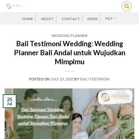
Skip
to
content
PDF
HOME
ABOUT
CONTACT
NEWS
WEDDING PLANNER
Bali Testimoni Wedding: Wedding
Planner Bali Andal untuk Wujudkan
Mimpimu
POSTED ON
JULY 25, 2025
BY
BALI TESTIMONI
25
Jul