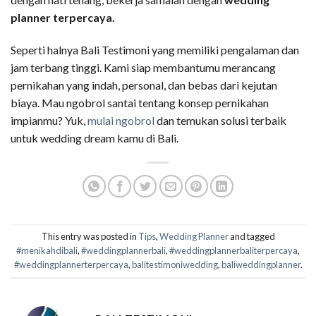
planner terpercaya.
Seperti halnya Bali Testimoni yang memiliki pengalaman dan
jam terbang tinggi. Kami siap membantumu merancang
pernikahan yang indah, personal, dan bebas dari kejutan
biaya. Mau ngobrol santai tentang konsep pernikahan
impianmu? Yuk,
mulai ngobrol
dan temukan solusi terbaik
untuk wedding dream kamu di Bali.
This entry was posted in
Tips
,
Wedding Planner
and tagged
#menikahdibali
,
#weddingplannerbali
,
#weddingplannerbaliterpercaya
,
#weddingplannerterpercaya
,
balitestimoniwedding
,
baliweddingplanner
.