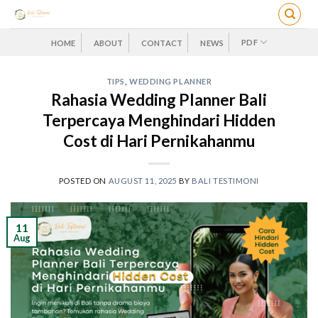
Skip
to
content
PDF
HOME
ABOUT
CONTACT
NEWS
TIPS
,
WEDDING PLANNER
Rahasia Wedding Planner Bali
Terpercaya Menghindari Hidden
Cost di Hari Pernikahanmu
POSTED ON
AUGUST 11, 2025
BY
BALI TESTIMONI
11
Aug