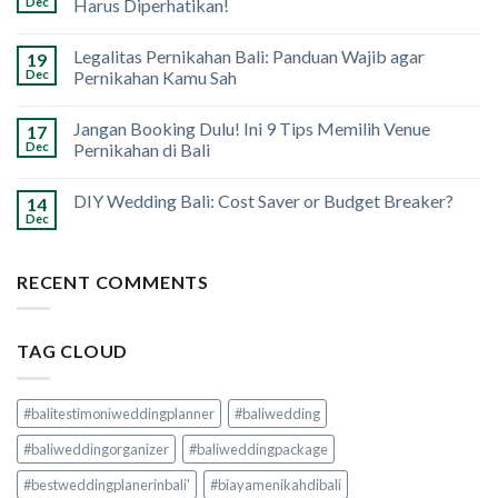
Dec
Harus Diperhatikan!
Legalitas Pernikahan Bali: Panduan Wajib agar
19
Dec
Pernikahan Kamu Sah
Jangan Booking Dulu! Ini 9 Tips Memilih Venue
17
Dec
Pernikahan di Bali
DIY Wedding Bali: Cost Saver or Budget Breaker?
14
Dec
RECENT COMMENTS
TAG CLOUD
#balitestimoniweddingplanner
#baliwedding
#baliweddingorganizer
#baliweddingpackage
#bestweddingplanerinbali'
#biayamenikahdibali