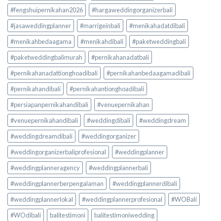
#fengshuipernikahan2026
#hargaweddingorganizerbali
#jasaweddingplanner
#marrigeinbali
#menikahadatdibali
#menikahbedaagama
#menikahdibali
#paketweddingbali
#paketweddingbalimurah
#pernikahanadatbali
#pernikahanadattionghoadibali
#pernikahanbedaagamadibali
#pernikahandibali
#pernikahantionghoadibali
#persiapanpernikahandibali
#venuepernikahan
#venuepernikahandibali
#weddingdibali
#weddingdream
#weddingdreamdibali
#weddingorganizer
#weddingorganizerbaliprofesional
#weddingplanner
#weddingplanneragency
#weddingplannerbali
#weddingplannerberpengalaman
#weddingplannerdibali
#weddingplannerlokal
#weddingplannerprofesional
#WOBali
#WOdibali
balitestimoni
balitestimoniwedding