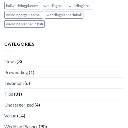
baliweddingplanner
weddingbali
weddinginbali
weddingorganizerbali
weddingplannerinbali
wedding planner in bali
CATEGORIES
News
(3)
Prewedding
(1)
Testimoni
(6)
Tips
(81)
Uncategorized
(4)
Venue
(14)
Wedding Planner
(90)