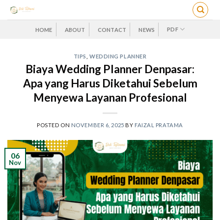
Skip
to
content
PDF
HOME
ABOUT
CONTACT
NEWS
TIPS
,
WEDDING PLANNER
Biaya Wedding Planner Denpasar:
Apa yang Harus Diketahui Sebelum
Menyewa Layanan Profesional
POSTED ON
NOVEMBER 6, 2025
BY
FAIZAL PRATAMA
06
Nov