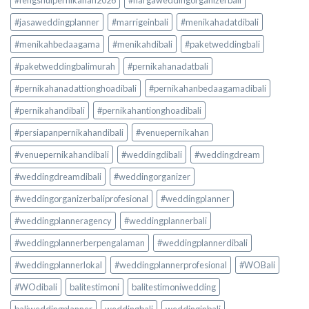
#fengshuipernikahan2026
#hargaweddingorganizerbali
#jasaweddingplanner
#marrigeinbali
#menikahadatdibali
#menikahbedaagama
#menikahdibali
#paketweddingbali
#paketweddingbalimurah
#pernikahanadatbali
#pernikahanadattionghoadibali
#pernikahanbedaagamadibali
#pernikahandibali
#pernikahantionghoadibali
#persiapanpernikahandibali
#venuepernikahan
#venuepernikahandibali
#weddingdibali
#weddingdream
#weddingdreamdibali
#weddingorganizer
#weddingorganizerbaliprofesional
#weddingplanner
#weddingplanneragency
#weddingplannerbali
#weddingplannerberpengalaman
#weddingplannerdibali
#weddingplannerlokal
#weddingplannerprofesional
#WOBali
#WOdibali
balitestimoni
balitestimoniwedding