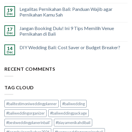
Legalitas Pernikahan Bali: Panduan Wajib agar
19
Dec
Pernikahan Kamu Sah
Jangan Booking Dulu! Ini 9 Tips Memilih Venue
17
Dec
Pernikahan di Bali
DIY Wedding Bali: Cost Saver or Budget Breaker?
14
Dec
RECENT COMMENTS
TAG CLOUD
#balitestimoniweddingplanner
#baliwedding
#baliweddingorganizer
#baliweddingpackage
#bestweddingplanerinbali'
#biayamenikahdibali